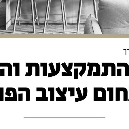
רך
ום עיצוב הפנ