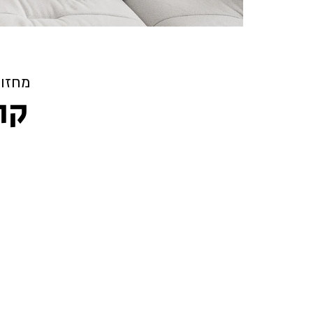
מחזור 
קו
41821