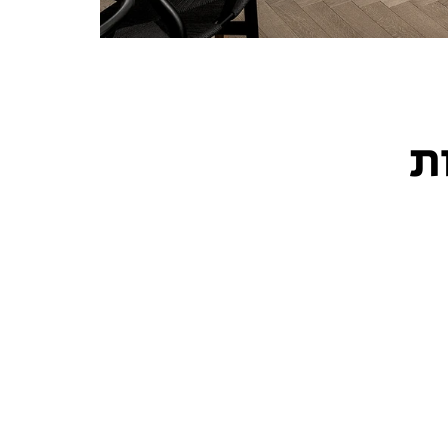
ת
© 2021 by
www.gingerDesign.co.il
Mor Vered - Interior Desig